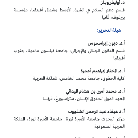
د. أوليفر ويلز
قسم دعم السلام في الشرق الأوسط وشمال أفريقيا، مؤسسة
بيرغوف، ألمانيا
≡
هيئة التحرير:
أ.د. ديون إيراسموس
قسم القانون الجنائي والإجرائي، جامعة نيلسون مانديلا، جنوب
أفريقيا
أ. د. المختار إبراهيم أعمرة
كلية الحقوق، جامعة محمد الخامس، المملكة المغربية
أ. د. محمد أمين بن هشام الميداني
المعهد الدولي لحقوق الإنسان، ستراسبورغ، فرنسا
أ. د هيفاء عبد الرحمن الشلهوب
مركز البحوث جامعة الأميرة نورة، جامعة الأميرة نورة، المملكة
العربية السعودية