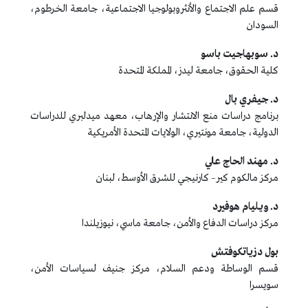
قسم علم الاجتماع والأنثروبولوجيا الاجتماعية، جامعة الخرطوم،
السودان
د. سوبهاجيت باسو
كلية الحقوق، جامعة ليدز، المملكة المتحدة
د. جيفري بال
برنامج دراسات منع الانتشار والإرهاب، معهد ميدلبري للدراسات
الدولية، جامعة مونتيري، الولايات المتحدة الأمريكية
د. مهند الحاج علي
مركز مالكوم كير– كارنيجي للشرق الأوسط، لبنان
د. ويليام هوفيرد
مركز دراسات الدفاع والأمن، جامعة ماسي، نيوزيلندا
بول دزياتكوفتش
قسم الوساطة ودعم السلام، مركز جنيف لسياسات الأمن،
سويسرا