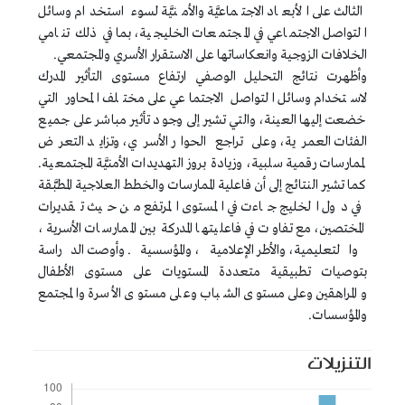
الثالث على الأبعاد الاجتماعيَّة والأمنيَّة لسوء استخدام وسائل
التواصل الاجتماعي في المجتمعات الخليجية، بما في ذلك تنامي
الخلافات الزوجية وانعكاساتها على الاستقرار الأسري والمجتمعي.
وأظهرت نتائج التحليل الوصفي ارتفاع مستوى التأثير المدرك
لاستخدام وسائل التواصل الاجتماعي على مختلف المحاور التي
خضعت إليها العينة، والتي تشير إلى وجود تأثير مباشر على جميع
الفئات العمرية، وعلى تراجع الحوار الأسري، وتزايد التعرض
لممارسات رقمية سلبية، وزيادة بروز التهديدات الأمنيَّة المجتمعية.
كما تشير النتائج إلى أن فاعلية الممارسات والخطط العلاجية المطبَّقة
في دول الخليج جاءت في المستوى المرتفع من حيث تقديرات
المختصين، مع تفاوت في فاعليتها المدركة بين الممارسات الأسرية،
والتعليمية، والأطر الإعلامية، والمؤسسية. وأوصت الدراسة
بتوصيات تطبيقية متعددة المستويات على مستوى الأطفال
والمراهقين وعلى مستوى الشباب وعلى مستوى الأسرة والمجتمع
والمؤسسات.
التنزيلات