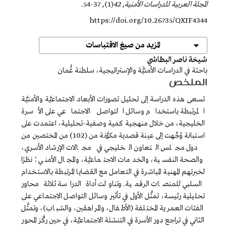
المجلة العربية للدراسات الأمنية
,
42
(1), 37-54.
https://doi.org/10.26735/QXIF4344
المزيد من صيغ الاقتباسات
##plugins.themes.bootstrap3.article.main##
شيخة ناصر البطاشي
باحثة في الدراسات الأمنيََّة والإستراتيجية، سلطنة عُُمان
الملخص
تسعى هذه الدراسة إلى تحليل تصورات الأبعاد الاجتماعيَّة والأمنيَّة
المرتبطة باستخدام وسائل التواصل الاجتماعي على الأسرة
الخليجية، من خلال منهجية كمية وصفية-تحليلية، اعتمدت على
استبانة وُجِّهت إلى عينة قصدية مكوَّنة من (102) من المختصين من
دول مجلس التعاون الخليجي في مجالات الإرشاد الأسري،
والصحة النفسية، والخدمات الاجتماعيَّة، والمجال الأمني؛ نظرًا
لخبرتهم المهنية المباشرة في التعامل مع القضايا المرتبطة بالاستخدام
السلبي للمنصات الرقمية. وتناولت أداة الدراسة ثلاثة محاور
تحليلية رئيسة، تمثَّل الأول في تأثير وسائل التواصل الاجتماعي على
الفئات العمرية المختلفة (الأطفال، والمراهقين، والشباب)، وتمثَّل
الثاني في تراجع دور الأسرة في التنشئة الاجتماعيَّة، في حين ركَّز المحور