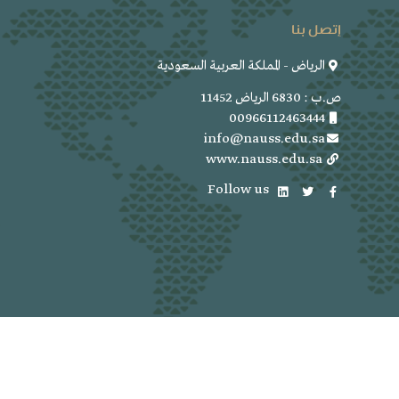
إتصل بنا
الرياض - المملكة العربية السعودية
ص.ب : 6830 الرياض 11452
00966112463444
info@nauss.edu.sa
www.nauss.edu.sa
Follow us