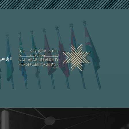
##plugins.themes.bootstrap3.accessible_menu.labe
##plugins.themes.bootstrap3.accessible_menu.main_navigation##
##plugins.themes.bootstrap3.accessible_menu.main_content##
##plugins.themes.bootstrap3.accessible_menu.sidebar##
الرئيسي