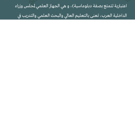
اعتبارية تتمتع بصفة دبلوماسية)، و هي الجهاز العلمي لمجلس وزراء
الداخلية العرب، تعنى بالتعليم العالي والبحث العلمي والتدريب في
المجالات الأمنية والميادين ذات العلاقة ومقرها مدينة الرياض عاصمة
المملكة العربية السعودية.
المجلات العلمية المحكمة
المجلة العربية للدراسات الأمنية
المجلة العربية لعلوم الأدلة الجنائية والطب الشرعي
مجلة بحوث أمن المعلومات والجرائم السيبرانية
إتصل بنا
الرياض - المملكة العربية السعودية
ص.ب : 6830 الرياض 11452
00966112463444
info@nauss.edu.sa
www.nauss.edu.sa