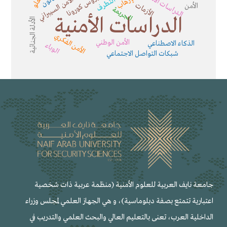
الدراسات الأمنية
فيروس كورونا
الغلو
الإرهاب
الأمن السيبراني
التطرف
الأزمات
الأمن
الجريمة
الدراسات الأمنية
الأدلة الجنائية
الأمن الفكري
الأمن الوطني
الذكاء الاصطناعي
الوباء
شبكات التواصل الاجتماعي
جامعة نايف العربية للعلوم الأمنية (منظمة عربية ذات شخصية
اعتبارية تتمتع بصفة دبلوماسية)، و هي الجهاز العلمي لمجلس وزراء
الداخلية العرب، تعنى بالتعليم العالي والبحث العلمي والتدريب في