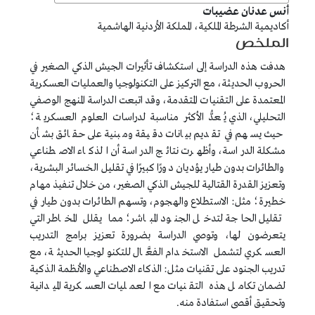
##plugins.themes.bootstrap3.article.main##
أنس عدنان عضيبات
أكاديمية الشرطة الملكية، المملكة الأردنية الهاشمية
الملخص
هدفت هذه الدراسة إلى استكشاف تأثيرات الجيش الذكي الصغير في
الحروب الحديثة، مع التركيز على التكنولوجيا والعمليات العسكرية
المعتمدة على التقنيات المتقدمة، وقد اتبعت الدراسة المنهج الوصفي
التحليلي، الذي يُعدُّ الأكثر مناسبة لدراسات العلوم العسكرية؛
حيث يسهم في تقديم بيانات دقيقة ومبنية على حقائق بشأن
مشكلة الدراسة، وأظهرت نتائج الدراسة أن الذكاء الاصطناعي
والطائرات بدون طيار يؤديان دورًا كبيرًا في تقليل الخسائر البشرية،
وتعزيز القدرة القتالية للجيش الذكي الصغير، من خلال تنفيذ مهام
خطيرة؛ مثل: الاستطلاع والهجوم، وتسهم الطائرات بدون طيار في
تقليل الحاجة لتدخل الجنود المباشر؛ مما يقلل المخاطر التي
يتعرضون لها، وتوصي الدراسة بضرورة تعزيز برامج التدريب
العسكري لتشمل الاستخدام الفعَّال للتكنولوجيا الحديثة، مع
تدريب الجنود على تقنيات مثل: الذكاء الاصطناعي والأنظمة الذكية
لضمان تكامل هذه التقنيات مع العمليات العسكرية الميدانية
وتحقيق أقصى استفادة منه.