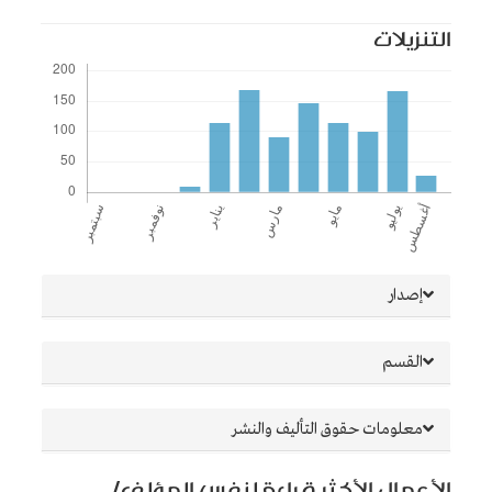
التنزيلات
##plugins.themes.bootstrap3.article.details##
إصدار
القسم
معلومات حقوق التأليف والنشر
الأعمال الأكثر قراءة لنفس المؤلف/