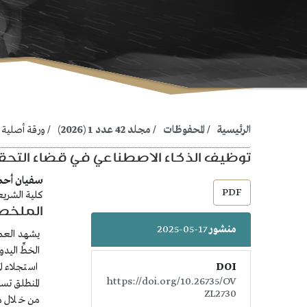
الرئيسية
المحفوظات
مجلد 42 عدد 1 (2026)
ورقة أصلية
توظيف الذكاء الاصطناعي في قضاء التحق
##plugins.themes.bootstrap3.article.main##
##plugins.themes.bootstrap3.article.sidebar##
سفيان أحم
PDF
كلية الشريعة
الملخص
منشور
17-05-2025
يشهد العمل
الخطِّ الي
DOI
استجلاء ا
https://doi.org/10.26735/OV
المنطلق تس
ZL2730
من خلال م