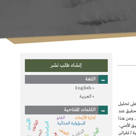
إنشاء طلب نشر
اللغة
English
العربية
على تحليل
الكلمات المفتاحية
تحقيق عند
إدارة الأزمات
الغلو
. ومن هذا
الأزمات
القانون
المسؤولية الجنائية
الدراسات الأمنية
ق الأمني،
الوباء
العنف
الجريمة
 للقرائن