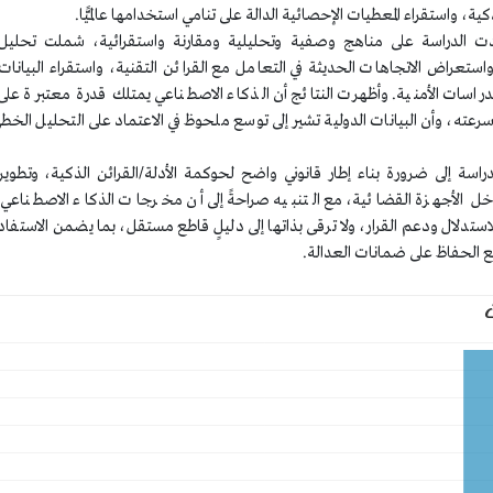
كية، واستقراء المعطيات الإحصائية الدالة على تنامي استخدامها عالميًّا.
ت الدراسة على مناهج وصفية وتحليلية ومقارنة واستقرائية، شملت تحلي
واستعراض الاتجاهات الحديثة في التعامل مع القرائن التقنية، واستقراء البيانات 
الدراسات الأمنية. وأظهرت النتائج أن الذكاء الاصطناعي يمتلك قدرة معتبرة عل
رعته، وأن البيانات الدولية تشير إلى توسع ملحوظ في الاعتماد على التحليل الخط
اسة إلى ضرورة بناء إطار قانوني واضح لحوكمة الأدلة/القرائن الذكية، وتطوير
خل الأجهزة القضائية، مع التنبيه صراحةً إلى أن مخرجات الذكاء الاصطناعي تُع
ستدلال ودعم القرار، ولا ترقى بذاتها إلى دليلٍ قاطع مستقل، بما يضمن الاستفا
ع الحفاظ على ضمانات العدالة.