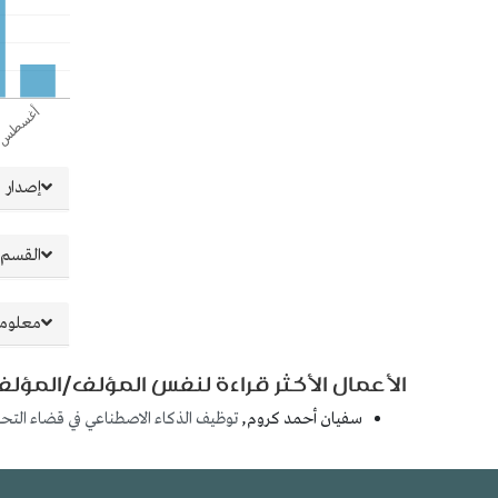
##plugins.themes.bootstrap3.article.details##
إصدار
القسم
معلوما
الأعمال الأكثر قراءة لنفس المؤلف/المؤلف
سفيان أحمد كروم,
توظيف الذكاء الاصطناعي في قضاء الت