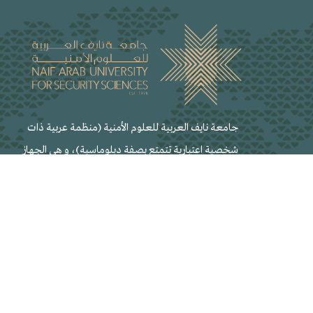
جامعة نايف العربية للعلوم الأمنية (منظمة عربية ذات
شخصية اعتبارية تتمتع بصفة دبلوماسية)، و هي الجهاز
العلمي لمجلس وزراء الداخلية العرب، تعنى بالتعليم العالي
والبحث العلمي والتدريب في المجالات الأمنية والميادين ذات
العلاقة ومقرها مدينة الرياض عاصمة المملكة العربية
السعودية.