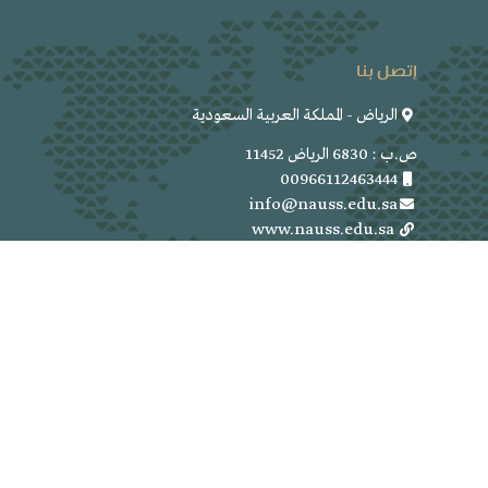
إتصل بنا
الرياض - المملكة العربية السعودية
ص.ب : 6830 الرياض 11452
00966112463444
info@nauss.edu.sa
www.nauss.edu.sa
Follow us