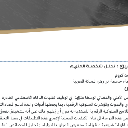
يق :
تحليل شخصية المتهم
د كروم
، جامعة ابن زهر، المملكة المغربية
 الأمني والقضائي توسعًا متزايدًا في توظيف تقنيات الذكاء الاصطناعي القادرة 
دوي والصوت والمؤشرات السلوكية الرقمية، بما يجعلها أدوات واعدة لدعم قضاء ال
لملامح السلوكية الرقمية للمشتبه به دون أن يُفهم ذلك على أنه تشخيصٌ نفسيٌّ
عى هذه الدراسة إلى بيان الكيفيات العملية لإدماج هذه التطبيقات في مسار التحقي
قاربة تشريعية مقارنة، تستعرض التجارب الدولية، وتحليل الخصائص التقنية