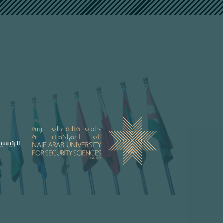
##plugins.themes.bootstrap3.accessible_menu.labe
##plugins.themes.bootstrap3.accessible_menu.main_navigation##
##plugins.themes.bootstrap3.accessible_menu.main_content##
##plugins.themes.bootstrap3.accessible_menu.sidebar##
الرئيسي