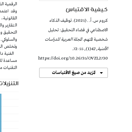
الرقمية الذ
كيفية الاقتباس
وقد اعتمد
القانونية، 
كروم س. أ. . (2025). توظيف الذكاء
التقارير و
الاصطناعي في قضاء التحقيق: تحليل
التحقيق وس
شخصية المتهم.
المجلة العربية للدراسات
والسلوكي.
وتخلص الدر
الأمنية
,
42
(1), 55-72.
الفنية دا
https://doi.org/10.26735/OVZL2730
مساعدة للا
التقنيات م
المزيد من صيغ الاقتباسات
التنزيلات